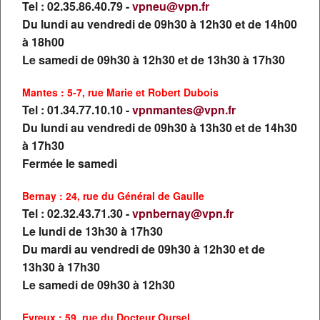
Découvrez tous nos VOYAGES
Tel : 02.35.86.40.79 -
vpneu@vpn.fr
Du lundi au vendredi de 09h30 à 12h30 et de 14h00
à 18h00
Le samedi de 09h30 à 12h30 et de 13h30 à 17h30
DESTINATION
Mantes : 5-7, rue Marie et Robert Dubois
Tel : 01.34.77.10.10 -
vpnmantes@vpn.fr
DATE DE DÉPART
Du lundi au vendredi de 09h30 à 13h30 et de 14h30
à 17h30
Fermée le samedi
VILLE DE DÉPART
Bernay : 24, rue du Général de Gaulle
Tel : 02.32.43.71.30 -
vpnbernay@vpn.fr
THÉMATIQUE
Le lundi de 13h30 à 17h30
Du mardi au vendredi de 09h30 à 12h30 et de
13h30 à 17h30
Le samedi de 09h30 à 12h30
DURÉE
Evreux : 59, rue du Docteur Oursel