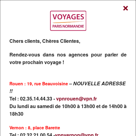
×
Chers clients, Chères Clientes,
Votre réseau d'agences de voyages dans toute la
Rendez-vous dans nos agences pour parler de
votre prochain voyage !
Normandie
–
NOUVELLE ADRESSE
Rouen : 19, rue Beauvoisine
!!
CONTACTEZ NOUS:
Tel : 02.35.14.44.33 -
vpnrouen@vpn.fr
02 32 39 99 10
Du lundi au samedi de 10h00 à 13h00 et de 14h00 à
Coût d'un appel local
18h30
Formulaire Contact
Vernon : 8, place Barette
Tel : 02.32.21.00.54 -
vpnvernon@vpn.fr