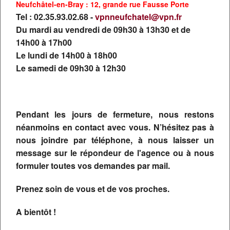
Voyages en Groupe, nous vous accompagnons dans le choix et la
Neufchâtel-en-Bray : 12, grande rue Fausse Porte
réalisation de votre voyage et les services additionnels que nous vous
Tel : 02.35.93.02.68 -
vpnneufchatel@vpn.fr
offrons sont garants de la réussite de vos vacances ou de vos
Du mardi au vendredi de 09h30 à 13h30 et de
déplacements professionnels
14h00 à 17h00
Le lundi de 14h00 à 18h00
Le samedi de 09h30 à 12h30
Pendant les jours de fermeture, nous restons
NOS AGENCES
néanmoins en contact avec vous. N’hésitez pas à
RENCONTREZ-NOUS
nous joindre par téléphone, à nous laisser un
message sur le répondeur de l'agence ou à nous
formuler toutes vos demandes par mail.
Prenez soin de vous et de vos proches.
QUELQUES IDÉES VOYAGE ...
A bientôt !
UN CIRCUIT EN ECOSSE ?