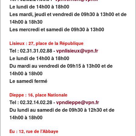
MENU
Le lundi de 14h00 à 18h00
Les mardi, jeudi et vendredi de 09h30 à 13h00 et de
ACCUEIL
14h00 à 18h30
Les mercredi et samedi de 09h30 à 13h00
SEJOURS
12 AGENCES
POUR TOUS VOS VOYAGES
Lisieux : 27, place de la République
CIRCUITS
Tel : 02.31.31.02.88 -
vpnlisieux@vpn.fr
Sur le Web ou en agences, notre réseau vous
CROISIERES
Le lundi de 14h00 à 18h00
accompagne pour organiser votre prochain
Du mardi au vendredi de 09h15 à 13h00 et de
LOCATIONS
voyage : Séjours, Circuits, Croisière, Weekends au
14h00 à 18h00
départ de Normandie ou de Paris. Une équipe de
Le samedi fermé
VOYAGES D'AFFAIRES
conseillers voyages à votre écoute pour organiser
vos prochaines vacances ou votre prochain
Dieppe : 16, place Nationale
GROUPES
déplacement professionnel, en individuel, en
Tel : 02.32.14.02.28 -
vpndieppe@vpn.fr
couple, en famille, entre amis ou en Groupe.
Du lundi au samedi de de 09h30 à 12h30 et de
NOS AGENCES
14h00 à 18h00
Eu : 12, rue de l'Abbaye