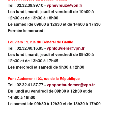
Tel : 02.32.39.99.10 -
vpnevreux@vpn.fr
FLEXIBILITÉ
Les lundi, mardi, jeudi et vendredi de 10h00 à
12h30 et de 13h30 à 18h00
Le samedi de 09h00 à 12h30 et de 14h00 à 17h30
Fermée le mercredi
Louviers : 2, rue du Général de Gaulle
Tel : 02.32.40.16.85 -
vpnlouviers@vpn.fr
Les lundi, mardi, jeudi et vendredi de 09h30 à
12h30 et de 13h30 à 17h45
UN RÉSEAU DE DOUZE AGENCES À VOTRE
Les mercredi et samedi de 9h30 à 12h30
SERVICE
Voyages Paris Normandie,
un réseau d'agences de voyages et de
Pont-Audemer : 103, rue de la République
conseillers spécialisés dans toute la Normandie et en Région
Tel : 02.32.41.87.77 -
vpnpontaudemer@vpn.fr
Parisienne.
Du lundi au vendredi de 09h30 à 12h30 et de
Voyages Paris Normandie
vous propose de nombreux voyages dans
14h00 à 18h00
le monde entier, en individuel, en couple, en famille, entre amis ou en
Le samedi de 09h30 à 12h30 et de 13h30 à 17h00
groupe. Nous avons forcément le voyage qui correspond à vos
attentes. Séjours, circuits, croisières, Weekends, Locations ou