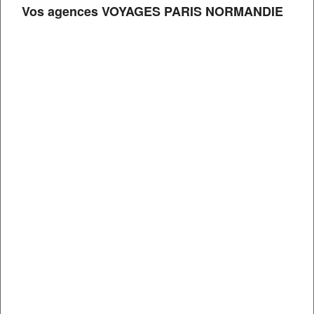
Vos agences VOYAGES PARIS NORMANDIE
Grande Bretagne
3
j/
2
n
City Trip à Glasgow